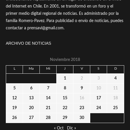
del Internet en Chile. En 2001, se transformó en un foro y el
primer medio digital regional de noticias. Es administrado por la
familia Romero-Pavez. Para publicidad o envío de noticias, puedes
contactar a prensavi@gmail.com.
ARCHIVO DE NOTICIAS
Noviembre 2018
L
Ma
Mi
J
V
S
D
1
2
3
4
5
6
7
8
9
10
11
12
13
14
15
16
17
18
19
20
21
22
23
24
25
26
27
28
29
30
« Oct
Dic »