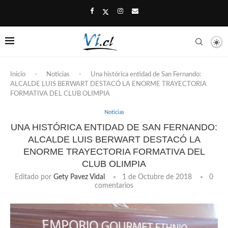
Inicio
-
Noticias
-
Una histórica entidad de San Fernando:
ALCALDE LUIS BERWART DESTACÓ LA ENORME TRAYECTORIA
FORMATIVA DEL CLUB OLIMPIA
Noticias
UNA HISTÓRICA ENTIDAD DE SAN FERNANDO:
ALCALDE LUIS BERWART DESTACÓ LA
ENORME TRAYECTORIA FORMATIVA DEL
CLUB OLIMPIA
Editado por
Gety Pavez Vidal
1 de Octubre de 2018
0
comentarios