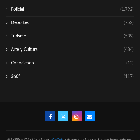
Policial
(1,792)
Deportes
(752)
Turismo
(539)
Arte y Cultura
(484)
Conociendo
(12)
360º
(117)
@1999-2024 - Creado por
WroKeN
- Administrado por la Familia Romero-Pavez