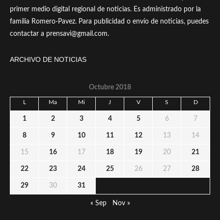
primer medio digital regional de noticias. Es administrado por la
familia Romero-Pavez. Para publicidad o envío de noticias, puedes
contactar a prensavi@gmail.com.
ARCHIVO DE NOTICIAS
Octubre 2018
L
Ma
Mi
J
V
S
D
1
2
3
4
5
6
7
8
9
10
11
12
13
14
15
16
17
18
19
20
21
22
23
24
25
26
27
28
29
30
31
« Sep
Nov »