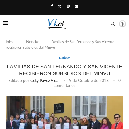
Inicio
-
Noticias
-
Familias de San Fernando y San Vicente
recibieron subsidios del Minvu
Noticias
FAMILIAS DE SAN FERNANDO Y SAN VICENTE
RECIBIERON SUBSIDIOS DEL MINVU
Editado por
Gety Pavez Vidal
9 de Octubre de 2018
0
comentarios