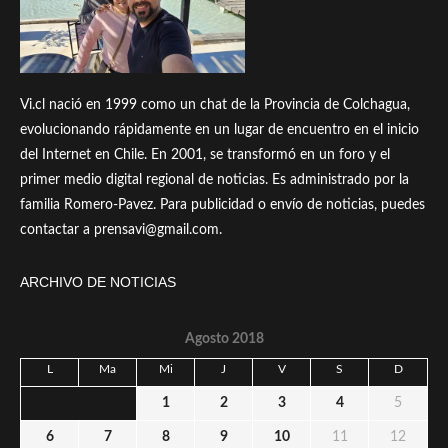
Vi.cl nació en 1999 como un chat de la Provincia de Colchagua,
evolucionando rápidamente en un lugar de encuentro en el inicio
del Internet en Chile. En 2001, se transformó en un foro y el
primer medio digital regional de noticias. Es administrado por la
familia Romero-Pavez. Para publicidad o envío de noticias, puedes
contactar a prensavi@gmail.com.
ARCHIVO DE NOTICIAS
Agosto 2018
L
Ma
Mi
J
V
S
D
1
2
3
4
5
6
7
8
9
10
11
12