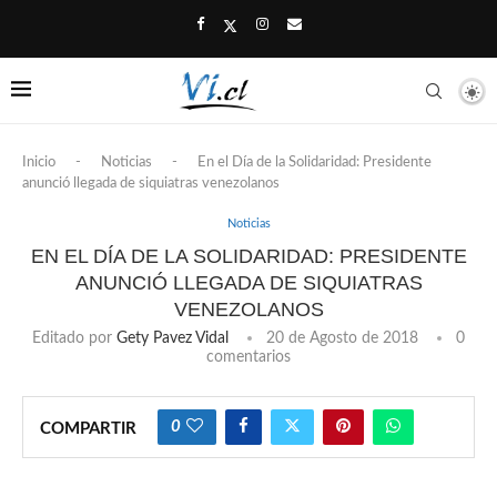
Inicio
-
Noticias
-
En el Día de la Solidaridad: Presidente
anunció llegada de siquiatras venezolanos
Noticias
EN EL DÍA DE LA SOLIDARIDAD: PRESIDENTE
ANUNCIÓ LLEGADA DE SIQUIATRAS
VENEZOLANOS
Editado por
Gety Pavez Vidal
20 de Agosto de 2018
0
comentarios
0
COMPARTIR