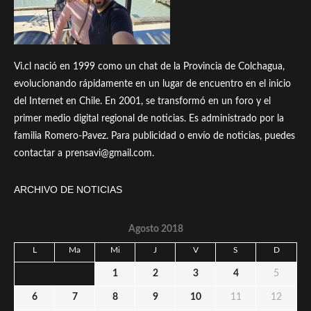
Vi.cl nació en 1999 como un chat de la Provincia de Colchagua,
evolucionando rápidamente en un lugar de encuentro en el inicio
del Internet en Chile. En 2001, se transformó en un foro y el
primer medio digital regional de noticias. Es administrado por la
familia Romero-Pavez. Para publicidad o envío de noticias, puedes
contactar a prensavi@gmail.com.
ARCHIVO DE NOTICIAS
Agosto 2018
L
Ma
Mi
J
V
S
D
1
2
3
4
5
6
7
8
9
10
11
12