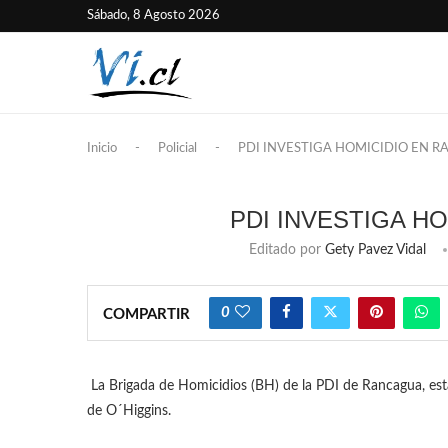
Sábado, 8 Agosto 2026
Inicio
-
Policial
-
PDI INVESTIGA HOMICIDIO EN 
PDI INVESTIGA H
Editado por
Gety Pavez Vidal
0
COMPARTIR
La Brigada de Homicidios (BH) de la PDI de Rancagua, est
de O´Higgins.