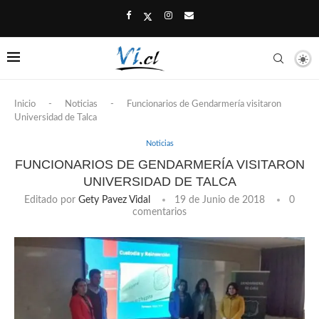
Inicio
-
Noticias
-
Funcionarios de Gendarmería visitaron
Universidad de Talca
Noticias
FUNCIONARIOS DE GENDARMERÍA VISITARON
UNIVERSIDAD DE TALCA
Editado por
Gety Pavez Vidal
19 de Junio de 2018
0
comentarios