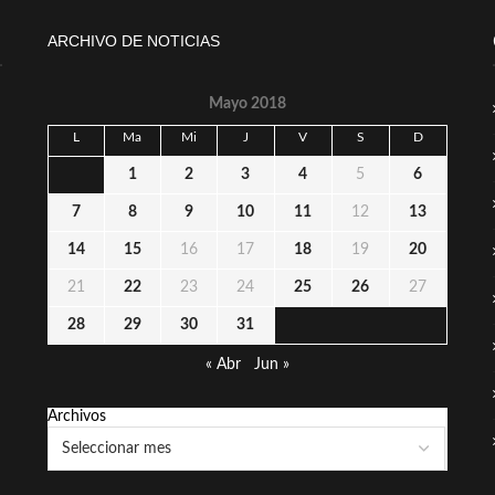
ARCHIVO DE NOTICIAS
Mayo 2018
L
Ma
Mi
J
V
S
D
1
2
3
4
5
6
7
8
9
10
11
12
13
14
15
16
17
18
19
20
21
22
23
24
25
26
27
28
29
30
31
« Abr
Jun »
Archivos