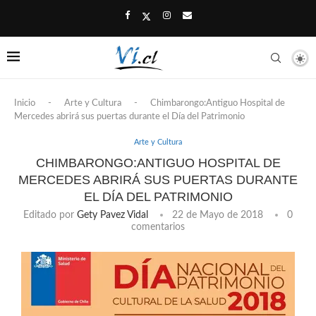
Inicio
-
Arte y Cultura
-
Chimbarongo:Antiguo Hospital de
Mercedes abrirá sus puertas durante el Día del Patrimonio
Arte y Cultura
CHIMBARONGO:ANTIGUO HOSPITAL DE
MERCEDES ABRIRÁ SUS PUERTAS DURANTE
EL DÍA DEL PATRIMONIO
Editado por
Gety Pavez Vidal
22 de Mayo de 2018
0
comentarios