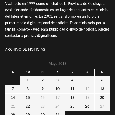
Vi.cl nació en 1999 como un chat de la Provincia de Colchagua,
evolucionando rápidamente en un lugar de encuentro en el inicio
del Internet en Chile. En 2001, se transformó en un foro y el
primer medio digital regional de noticias. Es administrado por la
familia Romero-Pavez. Para publicidad o envío de noticias, puedes
contactar a prensavi@gmail.com.
ARCHIVO DE NOTICIAS
Mayo 2018
L
Ma
Mi
J
V
S
D
1
2
3
4
5
6
7
8
9
10
11
12
13
14
15
16
17
18
19
20
21
22
23
24
25
26
27