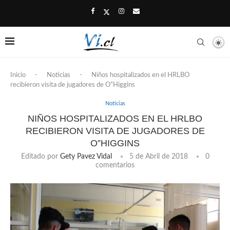
Inicio
-
Noticias
-
Niños hospitalizados en el HRLBO
recibieron visita de jugadores de O”Higgins
Noticias
NIÑOS HOSPITALIZADOS EN EL HRLBO
RECIBIERON VISITA DE JUGADORES DE
O”HIGGINS
Editado por
Gety Pavez Vidal
5 de Abril de 2018
0
comentarios