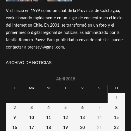
Vi.cl nació en 1999 como un chat de la Provincia de Colchagua,
evolucionando rápidamente en un lugar de encuentro en el inicio
del Internet en Chile. En 2001, se transformó en un foro y el
primer medio digital regional de noticias. Es administrado por la
familia Romero-Pavez. Para publicidad o envío de noticias, puedes
contactar a prensavi@gmail.com.
ARCHIVO DE NOTICIAS
Abril 2018
L
Ma
Mi
J
V
S
D
1
2
3
4
5
6
7
8
9
10
11
12
13
14
15
16
17
18
19
20
21
22