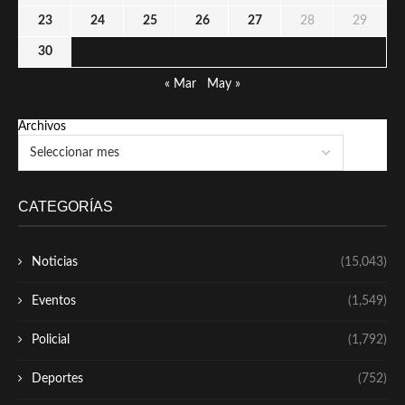
23
24
25
26
27
28
29
30
« Mar
May »
Archivos
CATEGORÍAS
Noticias
(15,043)
Eventos
(1,549)
Policial
(1,792)
Deportes
(752)