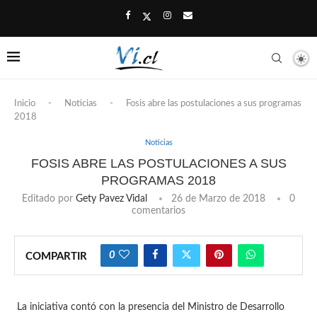
Inicio
-
Noticias
-
Fosis abre las postulaciones a sus programas
2018
Noticias
FOSIS ABRE LAS POSTULACIONES A SUS
PROGRAMAS 2018
Editado por
Gety Pavez Vidal
26 de Marzo de 2018
0
comentarios
0
COMPARTIR
La iniciativa contó con la presencia del Ministro de Desarrollo