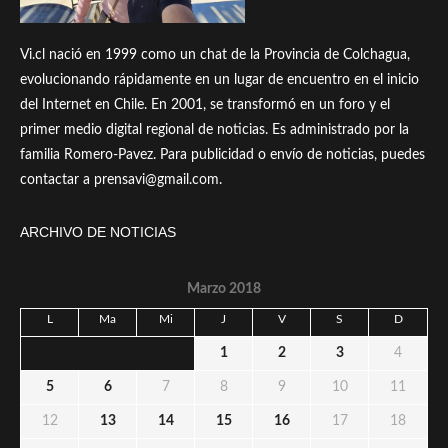
Vi.cl nació en 1999 como un chat de la Provincia de Colchagua,
evolucionando rápidamente en un lugar de encuentro en el inicio
del Internet en Chile. En 2001, se transformó en un foro y el
primer medio digital regional de noticias. Es administrado por la
familia Romero-Pavez. Para publicidad o envío de noticias, puedes
contactar a prensavi@gmail.com.
ARCHIVO DE NOTICIAS
Marzo 2018
L
Ma
Mi
J
V
S
D
1
2
3
4
5
6
7
8
9
10
11
12
13
14
15
16
17
18