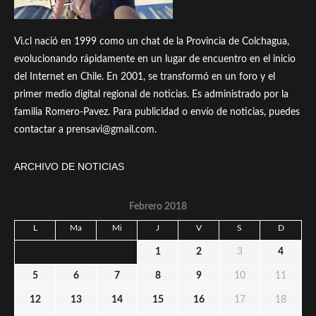
Vi.cl nació en 1999 como un chat de la Provincia de Colchagua,
evolucionando rápidamente en un lugar de encuentro en el inicio
del Internet en Chile. En 2001, se transformó en un foro y el
primer medio digital regional de noticias. Es administrado por la
familia Romero-Pavez. Para publicidad o envío de noticias, puedes
contactar a prensavi@gmail.com.
ARCHIVO DE NOTICIAS
Febrero 2018
L
Ma
Mi
J
V
S
D
1
2
3
4
5
6
7
8
9
10
11
12
13
14
15
16
17
18