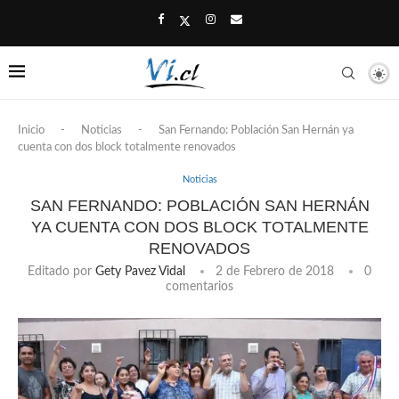
Inicio
-
Noticias
-
San Fernando: Población San Hernán ya
cuenta con dos block totalmente renovados
Noticias
SAN FERNANDO: POBLACIÓN SAN HERNÁN
YA CUENTA CON DOS BLOCK TOTALMENTE
RENOVADOS
Editado por
Gety Pavez Vidal
2 de Febrero de 2018
0
comentarios