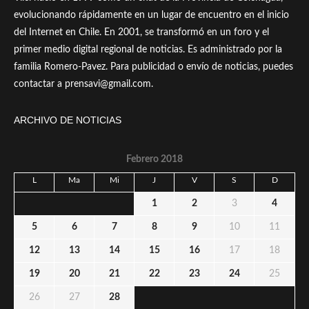
evolucionando rápidamente en un lugar de encuentro en el inicio
del Internet en Chile. En 2001, se transformó en un foro y el
primer medio digital regional de noticias. Es administrado por la
familia Romero-Pavez. Para publicidad o envío de noticias, puedes
contactar a prensavi@gmail.com.
ARCHIVO DE NOTICIAS
Febrero 2018
L
Ma
Mi
J
V
S
D
1
2
3
4
5
6
7
8
9
10
11
12
13
14
15
16
17
18
19
20
21
22
23
24
25
26
27
28