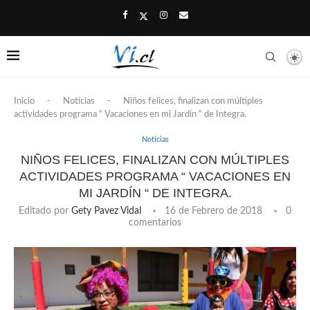
Inicio
-
Noticias
-
Niños felices, finalizan con múltiples
actividades programa “ Vacaciones en mi Jardín “ de Integra.
Noticias
NIÑOS FELICES, FINALIZAN CON MÚLTIPLES
ACTIVIDADES PROGRAMA “ VACACIONES EN
MI JARDÍN “ DE INTEGRA.
Editado por
Gety Pavez Vidal
16 de Febrero de 2018
0
comentarios