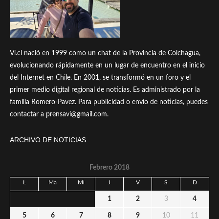
Vi.cl nació en 1999 como un chat de la Provincia de Colchagua,
evolucionando rápidamente en un lugar de encuentro en el inicio
del Internet en Chile. En 2001, se transformó en un foro y el
primer medio digital regional de noticias. Es administrado por la
familia Romero-Pavez. Para publicidad o envío de noticias, puedes
contactar a prensavi@gmail.com.
ARCHIVO DE NOTICIAS
Febrero 2018
L
Ma
Mi
J
V
S
D
1
2
3
4
5
6
7
8
9
10
11