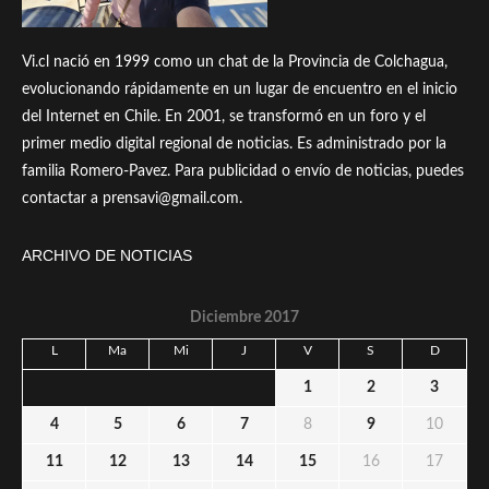
Vi.cl nació en 1999 como un chat de la Provincia de Colchagua,
evolucionando rápidamente en un lugar de encuentro en el inicio
del Internet en Chile. En 2001, se transformó en un foro y el
primer medio digital regional de noticias. Es administrado por la
familia Romero-Pavez. Para publicidad o envío de noticias, puedes
contactar a prensavi@gmail.com.
ARCHIVO DE NOTICIAS
Diciembre 2017
L
Ma
Mi
J
V
S
D
1
2
3
4
5
6
7
8
9
10
11
12
13
14
15
16
17