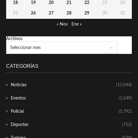
18
19
20
21
22
23
24
25
26
27
28
29
30
31
« Nov
Ene »
Archivos
CATEGORÍAS
Noticias
(15,044)
Eventos
(1,549)
Policial
(1,792)
Deportes
(752)
Turismo
(539)