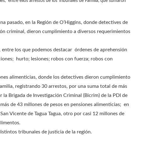
es, entre ellos arrestos de los Tribunales de Familia, que sumaron
mana pasado, en la Región de O’Higgins, donde detectives de
ción criminal, dieron cumplimiento a diversos requerimientos
dos, entre los que podemos destacar órdenes de aprehensión
ciones; hurto; lesiones; robos con fuerza; robos con
ones alimenticias, donde los detectives dieron cumplimiento
Familia, registrando 30 arrestos, por una suma total de más
 la Brigada de Investigación Criminal (Bicrim) de la PDI de
más de 43 millones de pesos en pensiones alimenticias; en
 San Vicente de Tagua Tagua, otro por casi 12 millones de
alimentos.
stintos tribunales de justicia de la región.