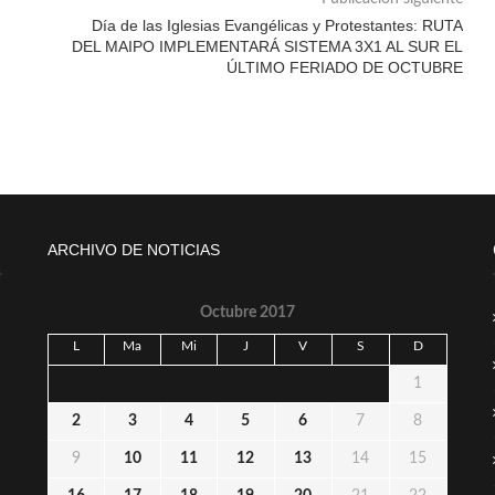
Día de las Iglesias Evangélicas y Protestantes: RUTA
DEL MAIPO IMPLEMENTARÁ SISTEMA 3X1 AL SUR EL
ÚLTIMO FERIADO DE OCTUBRE
ARCHIVO DE NOTICIAS
Octubre 2017
L
Ma
Mi
J
V
S
D
1
2
3
4
5
6
7
8
9
10
11
12
13
14
15