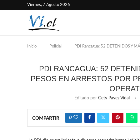
Viernes, 7 Agosto 2026
Inicio
-
Policial
-
PDI Rancagua: 52 DETENIDOS Y 
PDI RANCAGUA: 52 DETENI
PESOS EN ARRESTOS POR P
OPERAT
Editado por
Gety Pavez Vidal
0
COMPARTIR