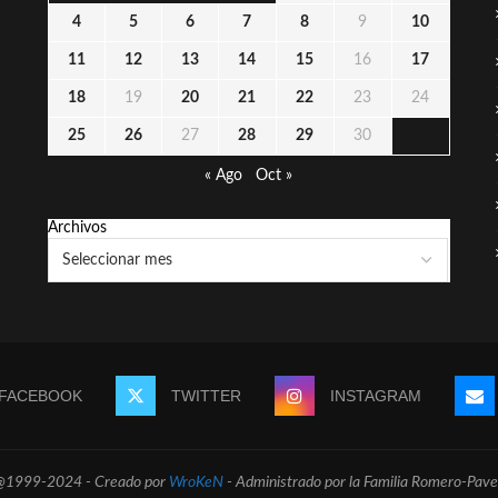
4
5
6
7
8
9
10
11
12
13
14
15
16
17
18
19
20
21
22
23
24
25
26
27
28
29
30
« Ago
Oct »
Archivos
FACEBOOK
TWITTER
INSTAGRAM
@1999-2024 - Creado por
WroKeN
- Administrado por la Familia Romero-Pave