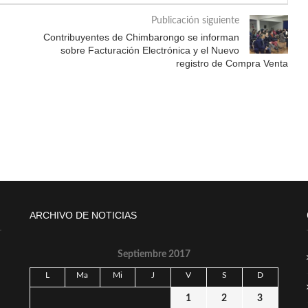
Publicación siguiente
Contribuyentes de Chimbarongo se informan
sobre Facturación Electrónica y el Nuevo
registro de Compra Venta
ARCHIVO DE NOTICIAS
Septiembre 2017
L
Ma
Mi
J
V
S
D
1
2
3