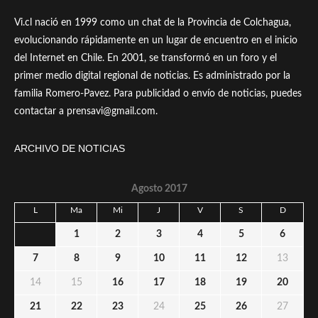
Vi.cl nació en 1999 como un chat de la Provincia de Colchagua,
evolucionando rápidamente en un lugar de encuentro en el inicio
del Internet en Chile. En 2001, se transformó en un foro y el
primer medio digital regional de noticias. Es administrado por la
familia Romero-Pavez. Para publicidad o envío de noticias, puedes
contactar a prensavi@gmail.com.
ARCHIVO DE NOTICIAS
Agosto 2017
L
Ma
Mi
J
V
S
D
1
2
3
4
5
6
7
8
9
10
11
12
13
14
15
16
17
18
19
20
21
22
23
24
25
26
27