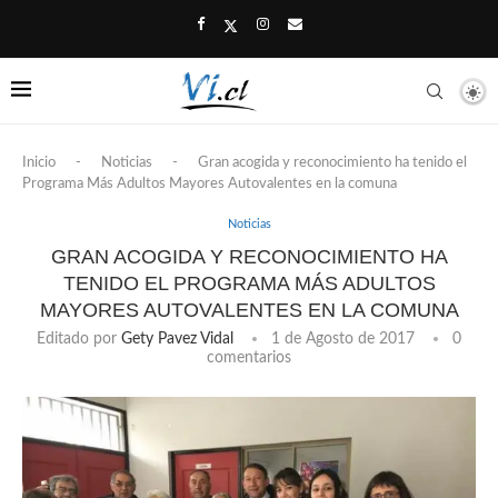
Inicio
-
Noticias
-
Gran acogida y reconocimiento ha tenido el
Programa Más Adultos Mayores Autovalentes en la comuna
Noticias
GRAN ACOGIDA Y RECONOCIMIENTO HA
TENIDO EL PROGRAMA MÁS ADULTOS
MAYORES AUTOVALENTES EN LA COMUNA
Editado por
Gety Pavez Vidal
1 de Agosto de 2017
0
comentarios