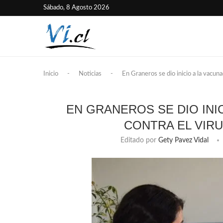
Sábado, 8 Agosto 2026
Inicio
-
Noticias
-
En Graneros se dio inicio a la vacu
EN GRANEROS SE DIO INI
CONTRA EL VIR
Editado por
Gety Pavez Vidal