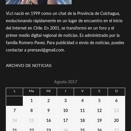
Vi.cl nació en 1999 como un chat de la Provincia de Colchagua,
evolucionando rápidamente en un lugar de encuentro en el inicio
del Internet en Chile. En 2001, se transformó en un foro y el
primer medio digital regional de noticias. Es administrado por la
familia Romero-Pavez. Para publicidad o envío de noticias, puedes
contactar a prensavi@gmail.com.
ARCHIVO DE NOTICIAS
Agosto 2017
L
Ma
Mi
J
V
S
D
1
2
3
4
5
6
7
8
9
10
11
12
13
14
15
16
17
18
19
20
21
22
23
24
25
26
27