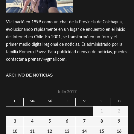
Vi.cl nació en 1999 como un chat de la Provincia de Colchagua,
evolucionando rápidamente en un lugar de encuentro en el inicio
del Internet en Chile. En 2001, se transformó en un foro y el
primer medio digital regional de noticias. Es administrado por la
familia Romero-Pavez. Para publicidad o envío de noticias, puedes
contactar a prensavi@gmail.com.
ARCHIVO DE NOTICIAS
Julio 2017
L
Ma
Mi
J
V
S
D
1
2
3
4
5
6
7
8
9
10
11
12
13
14
15
16