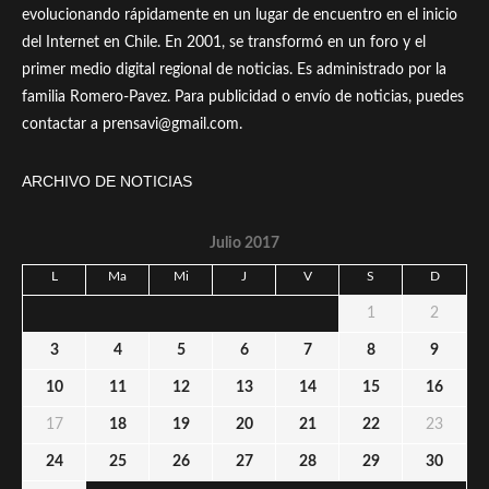
evolucionando rápidamente en un lugar de encuentro en el inicio
del Internet en Chile. En 2001, se transformó en un foro y el
primer medio digital regional de noticias. Es administrado por la
familia Romero-Pavez. Para publicidad o envío de noticias, puedes
contactar a prensavi@gmail.com.
ARCHIVO DE NOTICIAS
Julio 2017
L
Ma
Mi
J
V
S
D
1
2
3
4
5
6
7
8
9
10
11
12
13
14
15
16
17
18
19
20
21
22
23
24
25
26
27
28
29
30