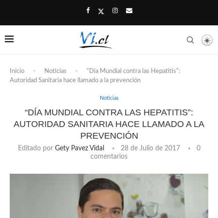
Inicio
-
Noticias
-
“Día Mundial contra las Hepatitis”:
Autoridad Sanitaria hace llamado a la prevención
Noticias
“DÍA MUNDIAL CONTRA LAS HEPATITIS”:
AUTORIDAD SANITARIA HACE LLAMADO A LA
PREVENCIÓN
Editado por
Gety Pavez Vidal
28 de Julio de 2017
0
comentarios