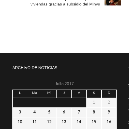
viviendas gracias a subsidio del Minvu
ARCHIVO DE NOTICIAS
Julio 2017
L
Ma
Mi
J
V
S
D
1
2
3
4
5
6
7
8
9
10
11
12
13
14
15
16