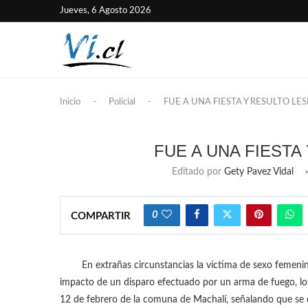
Jueves, 6 Agosto 2026
Inicio
-
Policial
-
FUE A UNA FIESTA Y RESULTO LE
FUE A UNA FIESTA
Editado por
Gety Pavez Vidal
0
COMPARTIR
En extrañas circunstancias la víctima de sexo femeni
impacto de un disparo efectuado por un arma de fuego, los h
12 de febrero de la comuna de Machalí, señalando que se 