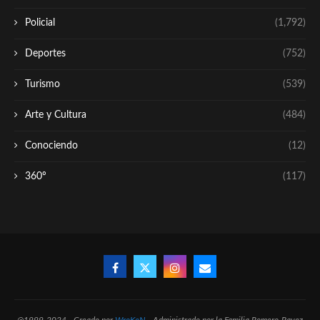
Policial
(1,792)
Deportes
(752)
Turismo
(539)
Arte y Cultura
(484)
Conociendo
(12)
360º
(117)
@1999-2024 - Creado por
WroKeN
- Administrado por la Familia Romero-Pavez