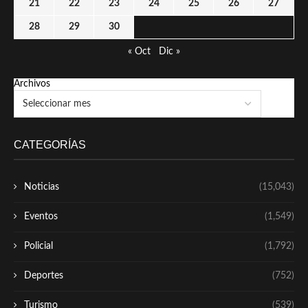
21
22
23
24
25
26
27
28
29
30
« Oct
Dic »
Archivos
CATEGORÍAS
Noticias
(15,043)
Eventos
(1,549)
Policial
(1,792)
Deportes
(752)
Turismo
(539)