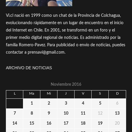
Vi.cl nació en 1999 como un chat de la Provincia de Colchagua,
evolucionando rápidamente en un lugar de encuentro en el inicio
del Internet en Chile. En 2001, se transformó en un foro y el
primer medio digital regional de noticias. Es administrado por la
familia Romero-Pavez. Para publicidad o envío de noticias, puedes
contactar a prensavi@gmail.com.
ARCHIVO DE NOTICIAS
Noviembre 2016
L
Ma
Mi
J
V
S
D
1
2
3
4
5
6
7
8
9
10
11
12
13
14
15
16
17
18
19
20