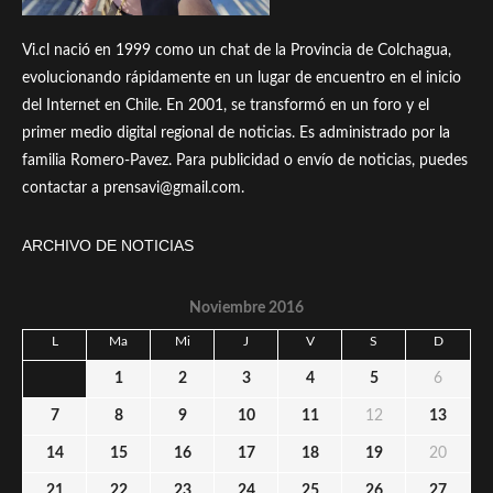
Vi.cl nació en 1999 como un chat de la Provincia de Colchagua,
evolucionando rápidamente en un lugar de encuentro en el inicio
del Internet en Chile. En 2001, se transformó en un foro y el
primer medio digital regional de noticias. Es administrado por la
familia Romero-Pavez. Para publicidad o envío de noticias, puedes
contactar a prensavi@gmail.com.
ARCHIVO DE NOTICIAS
Noviembre 2016
L
Ma
Mi
J
V
S
D
1
2
3
4
5
6
7
8
9
10
11
12
13
14
15
16
17
18
19
20
21
22
23
24
25
26
27