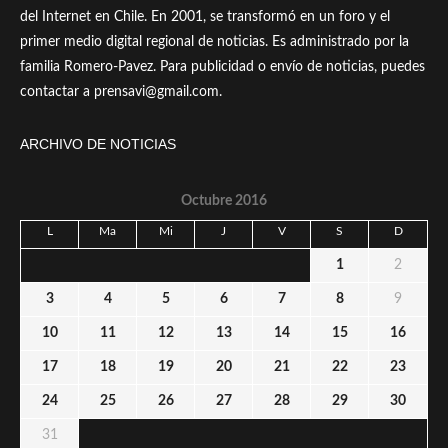
del Internet en Chile. En 2001, se transformó en un foro y el
primer medio digital regional de noticias. Es administrado por la
familia Romero-Pavez. Para publicidad o envío de noticias, puedes
contactar a prensavi@gmail.com.
ARCHIVO DE NOTICIAS
Octubre 2016
L
Ma
Mi
J
V
S
D
1
2
3
4
5
6
7
8
9
10
11
12
13
14
15
16
17
18
19
20
21
22
23
24
25
26
27
28
29
30
31