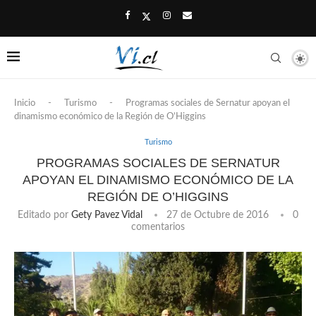
Inicio
-
Turismo
-
Programas sociales de Sernatur apoyan el
dinamismo económico de la Región de O’Higgins
Turismo
PROGRAMAS SOCIALES DE SERNATUR
APOYAN EL DINAMISMO ECONÓMICO DE LA
REGIÓN DE O’HIGGINS
Editado por
Gety Pavez Vidal
27 de Octubre de 2016
0
comentarios