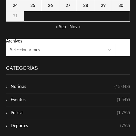
24
25
26
27
28
29
30
31
« Sep
Nov »
Archivos
CATEGORÍAS
Noticias
(15,043)
Eventos
(1,549)
Policial
(1,792)
Deportes
(752)