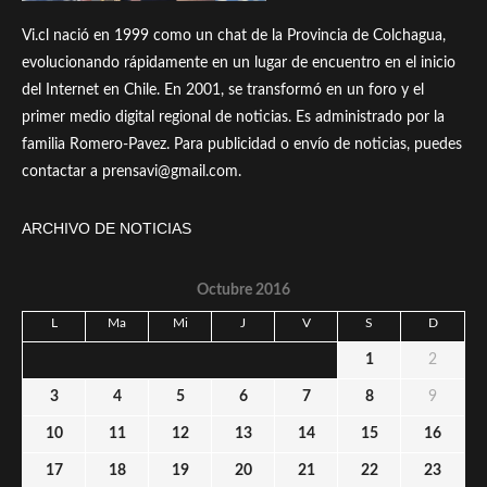
Vi.cl nació en 1999 como un chat de la Provincia de Colchagua,
evolucionando rápidamente en un lugar de encuentro en el inicio
del Internet en Chile. En 2001, se transformó en un foro y el
primer medio digital regional de noticias. Es administrado por la
familia Romero-Pavez. Para publicidad o envío de noticias, puedes
contactar a prensavi@gmail.com.
ARCHIVO DE NOTICIAS
Octubre 2016
L
Ma
Mi
J
V
S
D
1
2
3
4
5
6
7
8
9
10
11
12
13
14
15
16
17
18
19
20
21
22
23