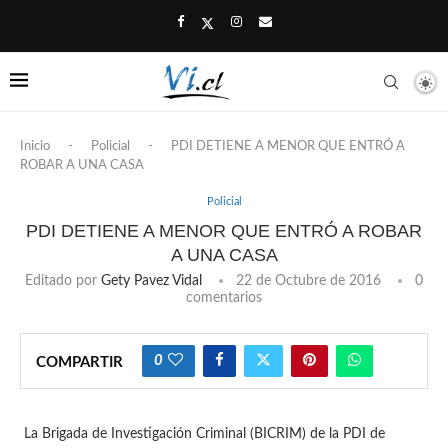
Inicio
-
Policial
-
PDI DETIENE A MENOR QUE ENTRÓ A
ROBAR A UNA CASA
Policial
PDI DETIENE A MENOR QUE ENTRÓ A ROBAR
A UNA CASA
Editado por
Gety Pavez Vidal
22 de Octubre de 2016
0
comentarios
0
COMPARTIR
La Brigada de Investigación Criminal (BICRIM) de la PDI de