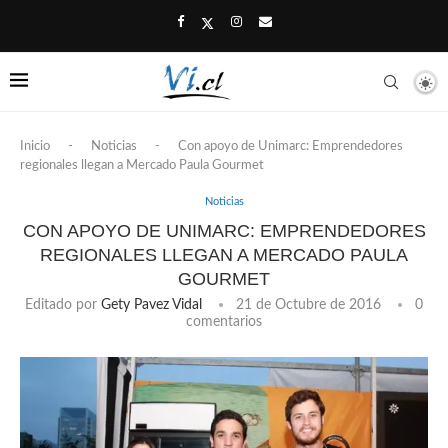
Inicio
-
Noticias
-
Con apoyo de Unimarc: Emprendedores
regionales llegan a Mercado Paula Gourmet
Noticias
CON APOYO DE UNIMARC: EMPRENDEDORES
REGIONALES LLEGAN A MERCADO PAULA
GOURMET
Editado por
Gety Pavez Vidal
21 de Octubre de 2016
0
comentarios