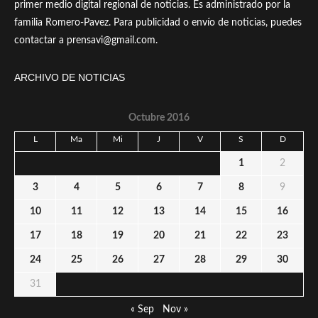
primer medio digital regional de noticias. Es administrado por la
familia Romero-Pavez. Para publicidad o envío de noticias, puedes
contactar a prensavi@gmail.com.
ARCHIVO DE NOTICIAS
Octubre 2016
L
Ma
Mi
J
V
S
D
1
2
3
4
5
6
7
8
9
10
11
12
13
14
15
16
17
18
19
20
21
22
23
24
25
26
27
28
29
30
31
« Sep
Nov »