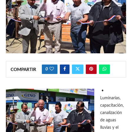
0
COMPARTIR
•
Luminarias,
capacitación,
canalización
de aguas
lluvias y el