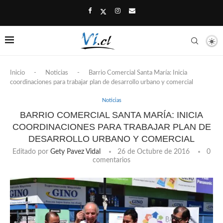
Inicio
-
Noticias
-
Barrio Comercial Santa María: Inicia
coordinaciones para trabajar plan de desarrollo urbano y comercial
Noticias
BARRIO COMERCIAL SANTA MARÍA: INICIA
COORDINACIONES PARA TRABAJAR PLAN DE
DESARROLLO URBANO Y COMERCIAL
Editado por
Gety Pavez Vidal
26 de Octubre de 2016
0
comentarios