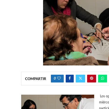
0
COMPARTIR
Los op
miérco
partic