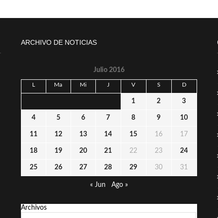
ARCHIVO DE NOTICIAS
Julio 2016
L
Ma
Mi
J
V
S
D
1
2
3
4
5
6
7
8
9
10
11
12
13
14
15
16
17
18
19
20
21
22
23
24
25
26
27
28
29
30
31
« Jun
Ago »
Archivos