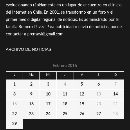
evolucionando rápidamente en un lugar de encuentro en el inicio
del Internet en Chile. En 2001, se transformó en un foro y el
primer medio digital regional de noticias. Es administrado por la
familia Romero-Pavez. Para publicidad o envío de noticias, puedes
contactar a prensavi@gmail.com.
ARCHIVO DE NOTICIAS
Febrero 2016
L
Ma
Mi
J
V
S
D
1
2
3
4
5
6
7
8
9
10
11
12
13
14
15
16
17
18
19
20
21
22
23
24
25
26
27
28
29