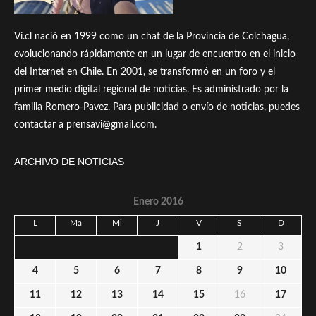
Vi.cl nació en 1999 como un chat de la Provincia de Colchagua,
evolucionando rápidamente en un lugar de encuentro en el inicio
del Internet en Chile. En 2001, se transformó en un foro y el
primer medio digital regional de noticias. Es administrado por la
familia Romero-Pavez. Para publicidad o envío de noticias, puedes
contactar a prensavi@gmail.com.
ARCHIVO DE NOTICIAS
Enero 2016
L
Ma
Mi
J
V
S
D
1
2
3
4
5
6
7
8
9
10
11
12
13
14
15
16
17