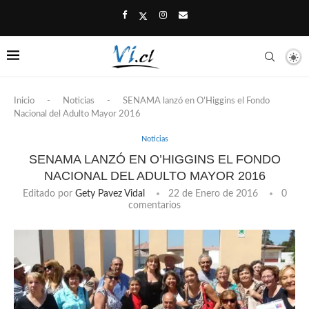
Inicio
-
Noticias
-
SENAMA lanzó en O’Higgins el Fondo
Nacional del Adulto Mayor 2016
Noticias
SENAMA LANZÓ EN O’HIGGINS EL FONDO
NACIONAL DEL ADULTO MAYOR 2016
Editado por
Gety Pavez Vidal
22 de Enero de 2016
0
comentarios