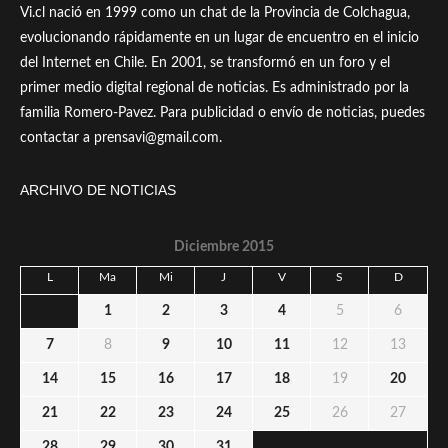
Vi.cl nació en 1999 como un chat de la Provincia de Colchagua,
evolucionando rápidamente en un lugar de encuentro en el inicio
del Internet en Chile. En 2001, se transformó en un foro y el
primer medio digital regional de noticias. Es administrado por la
familia Romero-Pavez. Para publicidad o envío de noticias, puedes
contactar a prensavi@gmail.com.
ARCHIVO DE NOTICIAS
Diciembre 2015
L
Ma
Mi
J
V
S
D
1
2
3
4
5
6
7
8
9
10
11
12
13
14
15
16
17
18
19
20
21
22
23
24
25
26
27
28
29
30
31