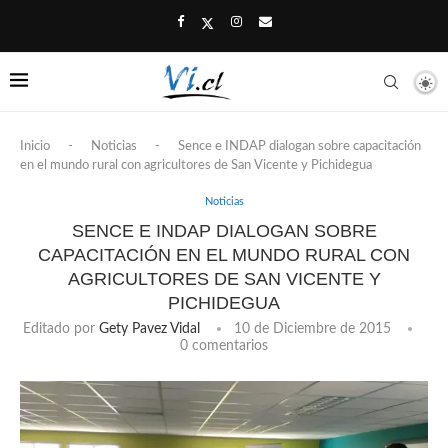
Inicio
-
Noticias
-
Sence e INDAP dialogan sobre capacitación
en el mundo rural con agricultores de San Vicente y Pichidegua
Noticias
SENCE E INDAP DIALOGAN SOBRE
CAPACITACIÓN EN EL MUNDO RURAL CON
AGRICULTORES DE SAN VICENTE Y
PICHIDEGUA
Editado por
Gety Pavez Vidal
10 de Diciembre de 2015
0 comentarios