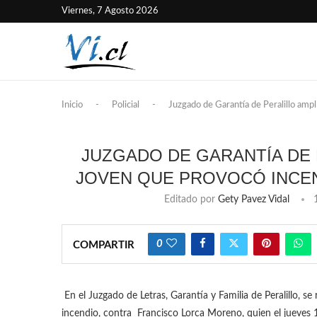
Viernes, 7 Agosto 2026
Inicio
-
Policial
-
Juzgado de Garantía de Peralillo amp
JUZGADO DE GARANTÍA DE 
JOVEN QUE PROVOCÓ INCEN
Editado por
Gety Pavez Vidal
0
COMPARTIR
En el Juzgado de Letras, Garantía y Familia de Peralillo, se 
incendio, contra Francisco Lorca Moreno, quien el jueves 1