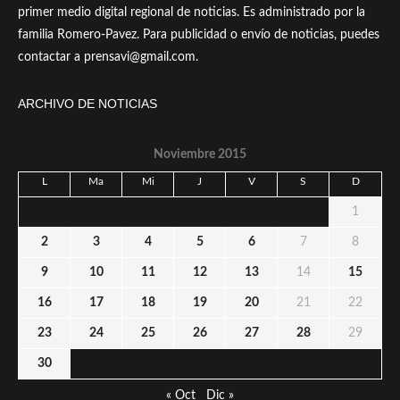
primer medio digital regional de noticias. Es administrado por la
familia Romero-Pavez. Para publicidad o envío de noticias, puedes
contactar a prensavi@gmail.com.
ARCHIVO DE NOTICIAS
Noviembre 2015
L
Ma
Mi
J
V
S
D
1
2
3
4
5
6
7
8
9
10
11
12
13
14
15
16
17
18
19
20
21
22
23
24
25
26
27
28
29
30
« Oct
Dic »