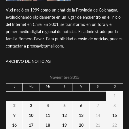
Vi.cl nació en 1999 como un chat de la Provincia de Colchagua,
evolucionando rápidamente en un lugar de encuentro en el inicio
del Internet en Chile. En 2001, se transformó en un foro y el
primer medio digital regional de noticias. Es administrado por la
familia Romero-Pavez. Para publicidad o envío de noticias, puedes
contactar a prensavi@gmail.com.
ARCHIVO DE NOTICIAS
Noviembre 2015
L
Ma
Mi
J
V
S
D
1
2
3
4
5
6
7
8
9
10
11
12
13
14
15
16
17
18
19
20
21
22