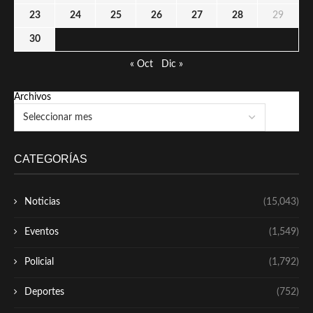
23
24
25
26
27
28
29
30
« Oct
Dic »
Archivos
CATEGORÍAS
Noticias
(15,043)
Eventos
(1,549)
Policial
(1,792)
Deportes
(752)