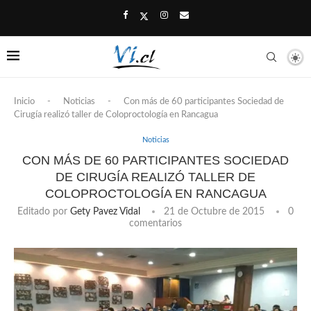
Inicio
-
Noticias
-
Con más de 60 participantes Sociedad de
Cirugía realizó taller de Coloproctología en Rancagua
Noticias
CON MÁS DE 60 PARTICIPANTES SOCIEDAD
DE CIRUGÍA REALIZÓ TALLER DE
COLOPROCTOLOGÍA EN RANCAGUA
Editado por
Gety Pavez Vidal
21 de Octubre de 2015
0
comentarios