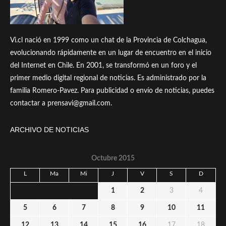
Vi.cl nació en 1999 como un chat de la Provincia de Colchagua,
evolucionando rápidamente en un lugar de encuentro en el inicio
del Internet en Chile. En 2001, se transformó en un foro y el
primer medio digital regional de noticias. Es administrado por la
familia Romero-Pavez. Para publicidad o envío de noticias, puedes
contactar a prensavi@gmail.com.
ARCHIVO DE NOTICIAS
Octubre 2015
L
Ma
Mi
J
V
S
D
1
2
3
4
5
6
7
8
9
10
11
12
13
14
15
16
17
18