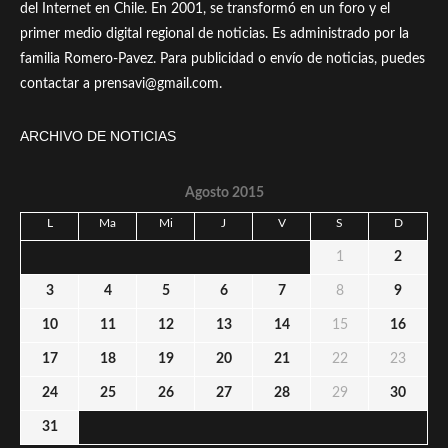
del Internet en Chile. En 2001, se transformó en un foro y el
primer medio digital regional de noticias. Es administrado por la
familia Romero-Pavez. Para publicidad o envío de noticias, puedes
contactar a prensavi@gmail.com.
ARCHIVO DE NOTICIAS
Agosto 2015
L
Ma
Mi
J
V
S
D
1
2
3
4
5
6
7
8
9
10
11
12
13
14
15
16
17
18
19
20
21
22
23
24
25
26
27
28
29
30
31