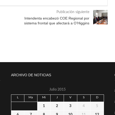
Publicación siguiente
Intendenta encabezó COE Regional por
sistema frontal que afectará a O’Higgins
ARCHIVO DE NOTICIAS
Julio 2015
L
Ma
Mi
J
V
S
D
1
2
3
4
5
6
7
8
9
10
11
12