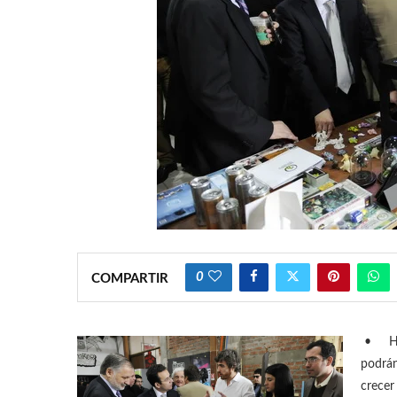
0
COMPARTIR
•
H
podrán
crecer