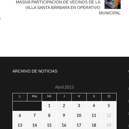
MASIVA PARTICIPACIÓN DE VECINOS DE LA
VILLA SANTA BÁRBARA EN OPERATIVO
MUNICIPAL
ó
ARCHIVO DE NOTICIAS
Abril 2015
L
Ma
Mi
J
V
S
D
1
2
3
4
5
6
7
8
9
10
11
12
13
14
15
16
17
18
19