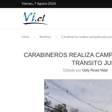
Viernes, 7 Agosto 2026
Inicio
-
Noticias
-
Carabineros realiza campaña para evi
CARABINEROS REALIZA CAMP
TRÁNSITO JU
Editado por
Gety Pavez Vidal