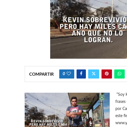
0
COMPARTIR
“Soy K
frases
por Ca
este f
www.y