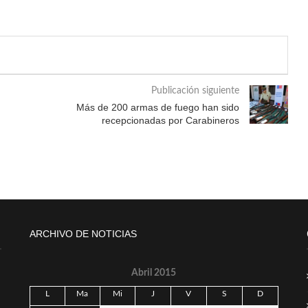
Publicación siguiente
Más de 200 armas de fuego han sido
recepcionadas por Carabineros
ARCHIVO DE NOTICIAS
Abril 2015
L
Ma
Mi
J
V
S
D