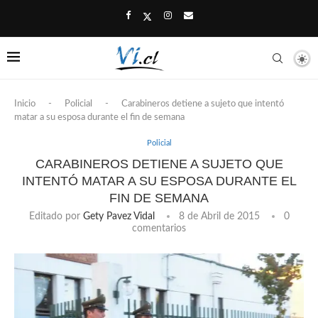
Inicio
-
Policial
-
Carabineros detiene a sujeto que intentó
matar a su esposa durante el fin de semana
Policial
CARABINEROS DETIENE A SUJETO QUE
INTENTÓ MATAR A SU ESPOSA DURANTE EL
FIN DE SEMANA
Editado por
Gety Pavez Vidal
8 de Abril de 2015
0
comentarios