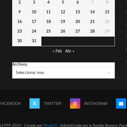
2
3
4
5
6
7
8
9
10
11
12
13
14
15
16
17
18
19
20
21
22
23
24
25
26
27
28
29
30
31
« Feb
Abr »
Archivos
FACEBOOK
TWITTER
INSTAGRAM
@1999-2024 - Creado por
WroKeN
- Administrado por la Familia Romero-Pave