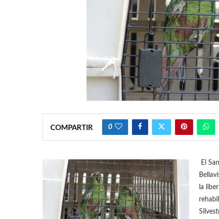
0
COMPARTIR
El San
Bellav
la lib
rehabi
Silves