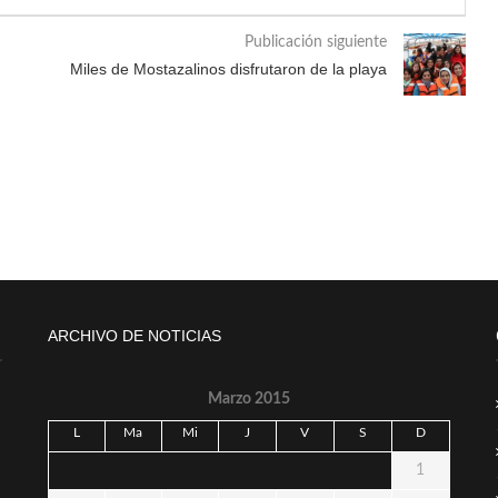
Publicación siguiente
Miles de Mostazalinos disfrutaron de la playa
ARCHIVO DE NOTICIAS
Marzo 2015
L
Ma
Mi
J
V
S
D
1