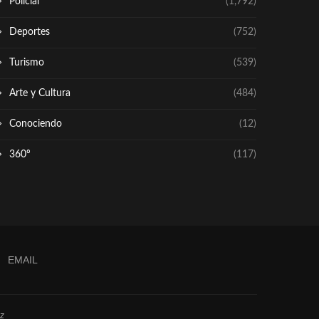
Policial
(1,792)
Deportes
(752)
Turismo
(539)
Arte y Cultura
(484)
Conociendo
(12)
360º
(117)
EMAIL
z