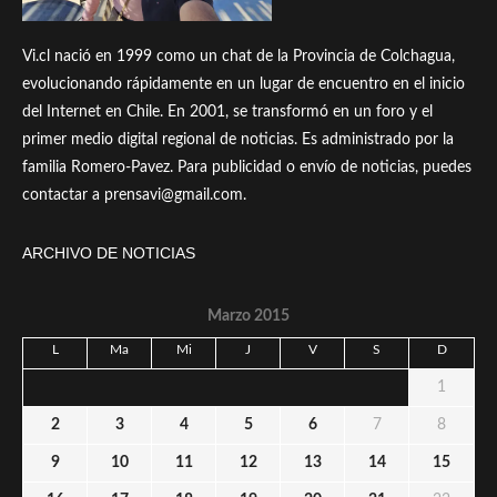
Vi.cl nació en 1999 como un chat de la Provincia de Colchagua,
evolucionando rápidamente en un lugar de encuentro en el inicio
del Internet en Chile. En 2001, se transformó en un foro y el
primer medio digital regional de noticias. Es administrado por la
familia Romero-Pavez. Para publicidad o envío de noticias, puedes
contactar a prensavi@gmail.com.
ARCHIVO DE NOTICIAS
Marzo 2015
L
Ma
Mi
J
V
S
D
1
2
3
4
5
6
7
8
9
10
11
12
13
14
15