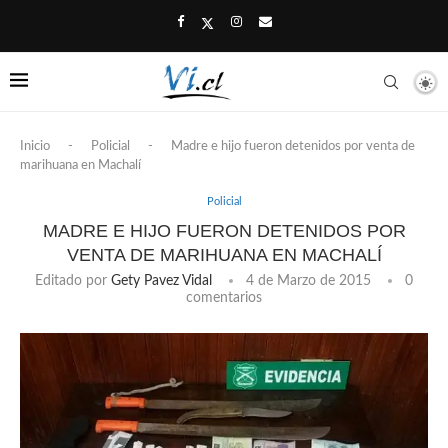
Inicio
-
Policial
-
Madre e hijo fueron detenidos por venta de
marihuana en Machalí
Policial
MADRE E HIJO FUERON DETENIDOS POR
VENTA DE MARIHUANA EN MACHALÍ
Editado por
Gety Pavez Vidal
4 de Marzo de 2015
0
comentarios